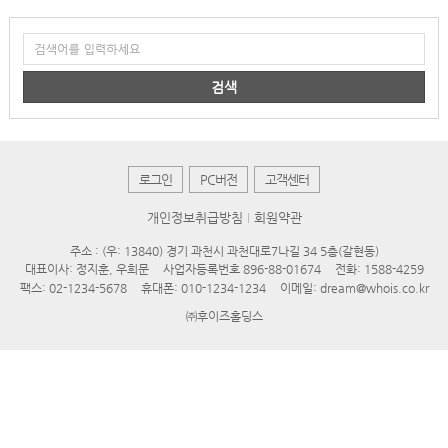
검색
로그인
PC버전
고객센터
개인정보취급방침
회원약관
주소 : (우: 13840) 경기 과천시 과천대로7나길 34 5층(갈현동)
대표이사: 정지훈, 우희문
사업자등록번호 896-88-01674
전화: 1588-4259
팩스: 02-1234-5678
휴대폰: 010-1234-1234
이메일: dream@whois.co.kr
㈜후이즈홀딩스