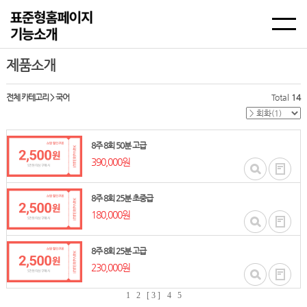
제품소개
전체 카테고리
>
국어
Total
14
8주 8회 50분 고급
390,000원
8주 8회 25분 초중급
180,000원
8주 8회 25분 고급
230,000원
1
2
[ 3 ]
4
5