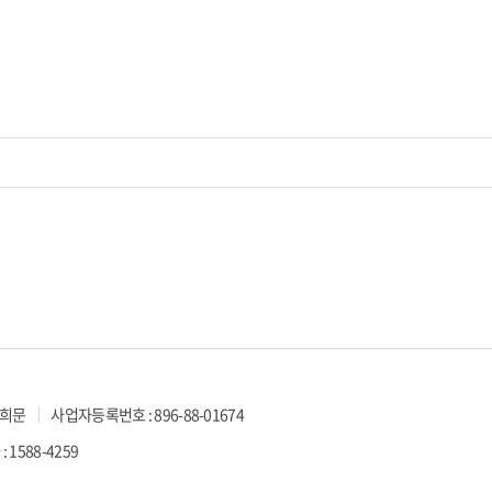
우희문
사업자등록번호 : 896-88-01674
: 1588-4259