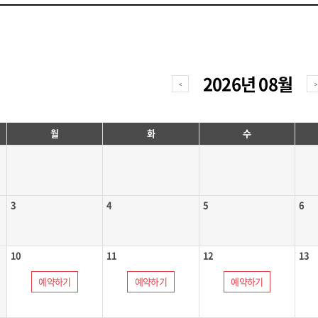
2026
년
08
월
<
>
월
화
수
3
4
5
6
10
11
12
13
예약하기
예약하기
예약하기