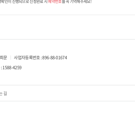
예약확인이 진행되므로 신청완료 시
예약번호
를 꼭 기억해주세요!
우희문
사업자등록번호 : 896-88-01674
: 1588-4259
는 길