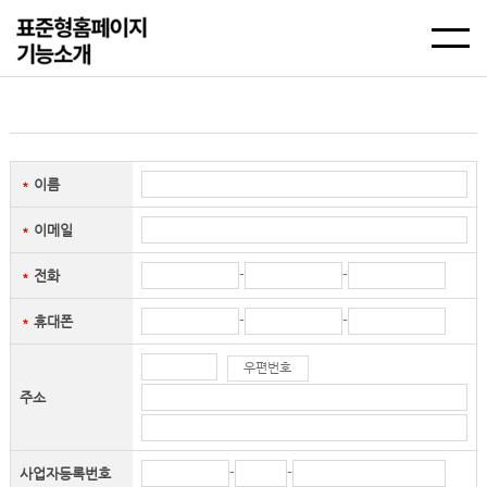
이름
＊
이메일
＊
-
-
전화
＊
-
-
휴대폰
＊
우편번호
주소
-
-
사업자등록번호