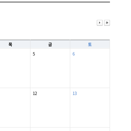
목
금
토
5
6
12
13