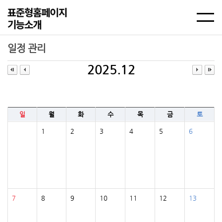
일정 관리
2025.12
일
월
화
수
목
금
토
1
2
3
4
5
6
7
8
9
10
11
12
13